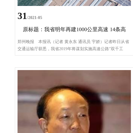
31
/2021-05
原标题：我省明年再建1000公里高速 14条高
速看看哪条让你回家更方便
郑州晚报 本报讯（记者 黄永东 通讯员 宇娇）记者昨日从省
交通运输厅获悉，我省2019年将谋划实施高速公路“双千工
程”，即计划开工14个项目高速公路项目，总里程1002公里，
总投资1086亿元。 服务郑州大都市区项目2个 兰原高
速封丘至原阳段：经新乡市封丘县和原阳县，全长68公里，总
投资